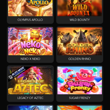
OLYMPUS APOLLO
WILD BOUNTY
NEKO X NEKO
GOLDEN RHINO
LEGACY OF AZTEC
SUGAR FRENZY