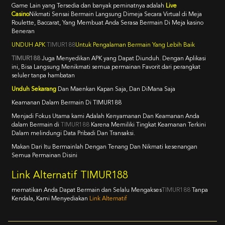
Game Lain yang Tersedia dan banyak peminatnya adalah
Live
Casino
Nikmati Sensai Bermain Langsung Dimeja Secara Virtual di Meja
Roulette, Baccarat, Yang Membuat Anda Serasa Bermain Di Meja kasino
Beneran
UNDUH APK
TIMUR188
Untuk Pengalaman Bermain Yang Lebih Baik
TIMUR188
Juga Menyedikan APK yang Dapat Diunduh. Dengan Aplikasi
ini, Bisa Langsung Menikmati semua permainan Favorit dari perangkat
seluler tanpa hambatan
Unduh Sekarang
Dan Maenkan Kapan Saja, Dan DiMana Saja
Keamanan Dalam Bermain Di TIMUR188
Menjadi Fokus Utama kami Adalah Kenyamanan Dan Keamanan Anda
dalam Bermain di
TIMUR188
Karena Memiliki Tingkat Keamanan Terkini
Dalam melindungi Data Pribadi Dan Transaksi.
Makan Dari Itu Bermainlah Dengan Tenang Dan Nikmati kesenangan
Semua Permainan Disini
Link Alternatif TIMUR188
mematikan Anda Dapat Bermain dan Selalu Mengakses
TIMUR188
Tanpa
Kendala, Kami Menyediakan
Link Alternatif