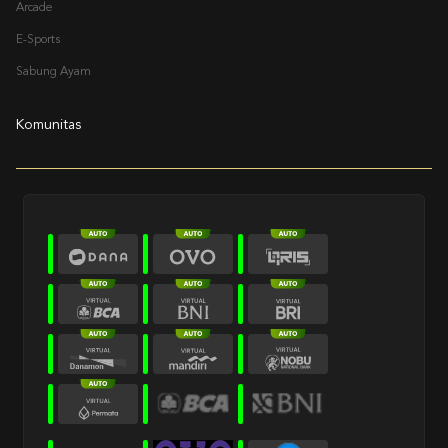
Arcade
E-Sports
Sabung Ayam
Komunitas