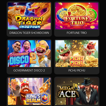
DRAGON TIGER SHOWDOWN
FORTUNE TRIO
GOVERNMENT DISCO 2
PICHU PICHU