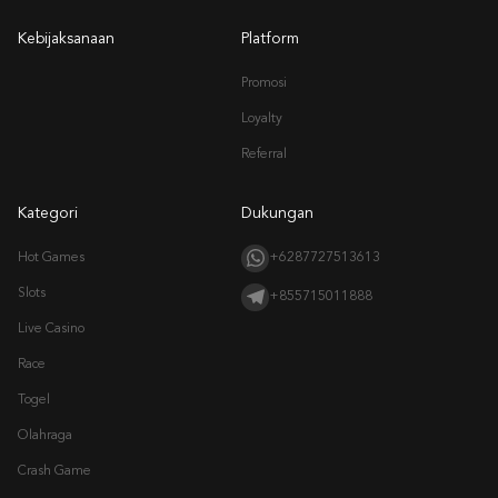
Kebijaksanaan
Platform
Promosi
Loyalty
Referral
Kategori
Dukungan
Hot Games
+6287727513613
Slots
+855715011888
Live Casino
Race
Togel
Olahraga
Crash Game