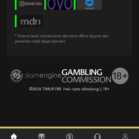
* Selama bank maintenance dan bank offline deposit dan
penarikan tidak dapat diproses
©2026 TIMUR188. Hak cipta dilindungi | 18+