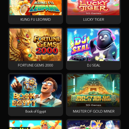
KUNG FU LEOPARD
LUCKY TIGER
FORTUNE GEMS 2000
DJ SEAL
Book of Egypt
MASTER OF GOLD MINER