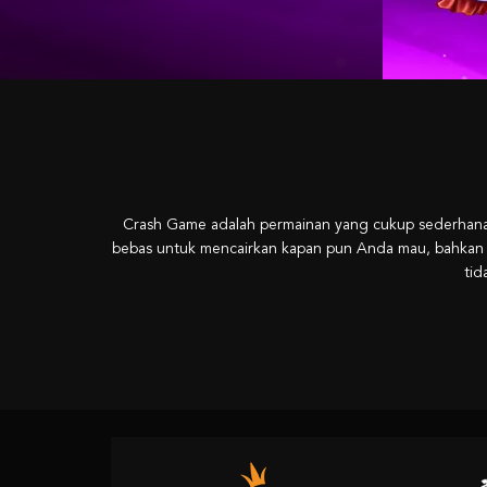
Crash Game adalah permainan yang cukup sederhana - 
bebas untuk mencairkan kapan pun Anda mau, bahkan 
tid