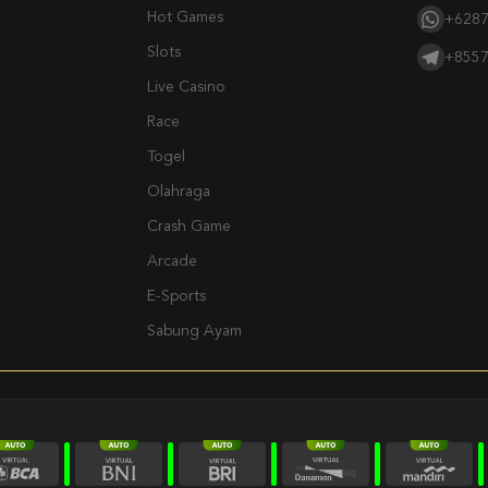
Hot Games
+6287
Slots
+8557
Live Casino
Race
Togel
Olahraga
Crash Game
Arcade
E-Sports
Sabung Ayam