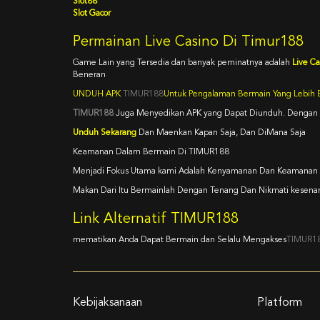
Slot88
Slot Gacor
Permainan Live Casino Di Timur188
Game Lain yang Tersedia dan banyak peminatnya adalah
Live Ca
Beneran
UNDUH APK
TIMUR188
Untuk Pengalaman Bermain Yang Lebih 
TIMUR188
Juga Menyedikan APK yang Dapat Diunduh. Dengan Apl
Unduh Sekarang
Dan Maenkan Kapan Saja, Dan DiMana Saja
Keamanan Dalam Bermain Di TIMUR188
Menjadi Fokus Utama kami Adalah Kenyamanan Dan Keamanan 
Makan Dari Itu Bermainlah Dengan Tenang Dan Nikmati kesena
Link Alternatif TIMUR188
mematikan Anda Dapat Bermain dan Selalu Mengakses
TIMUR1
Kebijaksanaan
Platform